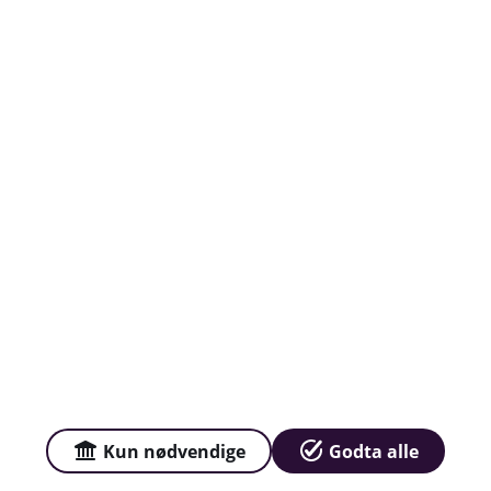
Org.nr: 989 997 254
Om oss
Avtalevilkår
Priser
Sammenlign våre priser med andre selskaper på
Finansportalen.no
Våre priser
Kun nødvendige
Godta alle
Personvern og informasjonskapsler