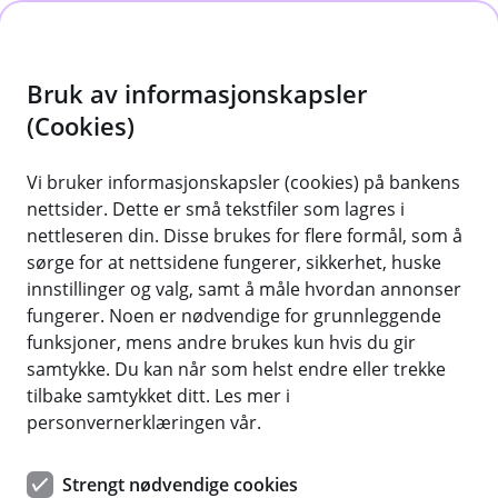
H
o
Bruk av informasjonskapsler
p
p
(Cookies)
i
Vi bruker informasjonskapsler (cookies) på bankens
nettsider. Dette er små tekstfiler som lagres i
n
nettleseren din. Disse brukes for flere formål, som å
n
sørge for at nettsidene fungerer, sikkerhet, huske
h
innstillinger og valg, samt å måle hvordan annonser
o
fungerer. Noen er nødvendige for grunnleggende
funksjoner, mens andre brukes kun hvis du gir
d
samtykke. Du kan når som helst endre eller trekke
e
tilbake samtykket ditt. Les mer i
t
personvernerklæringen vår.
Strengt nødvendige cookies