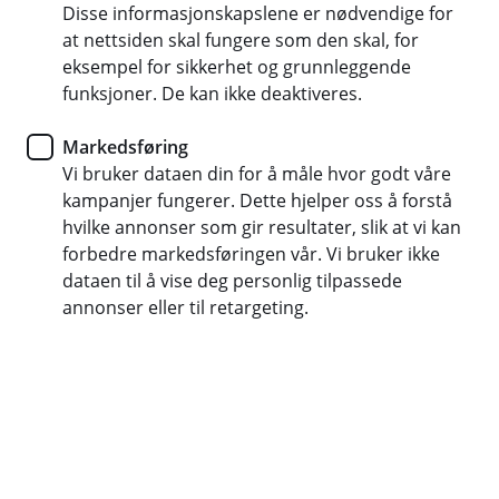
Kontakt oss
Disse informasjonskapslene er nødvendige for
at nettsiden skal fungere som den skal, for
Se gjerne om du finner svar blant våre ofte stilte
eksempel for sikkerhet og grunnleggende
funksjoner. De kan ikke deaktiveres.
spørsmål. Hvis ikke er det selvfølgelig bare å ta
kontakt med oss hvis du lurer på noe, trenger hjelp
Markedsføring
eller vil gi oss en tilbakemelding.
Vi bruker dataen din for å måle hvor godt våre
kampanjer fungerer. Dette hjelper oss å forstå
Ofte stilte spørsmål og svar
hvilke annonser som gir resultater, slik at vi kan
forbedre markedsføringen vår. Vi bruker ikke
dataen til å vise deg personlig tilpassede
Ta kontakt med oss!
annonser eller til retargeting.
Telefon - 24 08 86 08
Mandag-fredag: 07:00-21:00