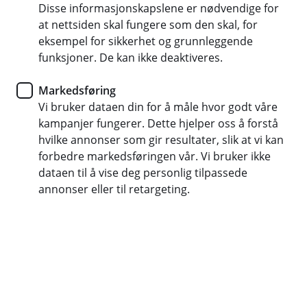
Disse informasjonskapslene er nødvendige for
for å beskytte opplysningene dine både når vi bruker
at nettsiden skal fungere som den skal, for
og oppbevarer dem.
eksempel for sikkerhet og grunnleggende
funksjoner. De kan ikke deaktiveres.
På venstre side finner du to menyvalg. Ønsker du et
raskt overblikk over hvordan banken behandler
Markedsføring
personopplysningene dine, kan du lese mer om det
Vi bruker dataen din for å måle hvor godt våre
Vil du vite mer om en
under "Rask oversikt".
kampanjer fungerer. Dette hjelper oss å forstå
spesifikk del av behandlingen, kan du enkelt
hvilke annonser som gir resultater, slik at vi kan
klikke deg videre for utfyllende informasjon til
forbedre markedsføringen vår. Vi bruker ikke
venstre på siden under "Slik bruker vi dine
dataen til å vise deg personlig tilpassede
opplysninger".
annonser eller til retargeting.
Har du spørsmål eller trenger hjelp? Ta gjerne
kontakt med oss – vi er her for deg.