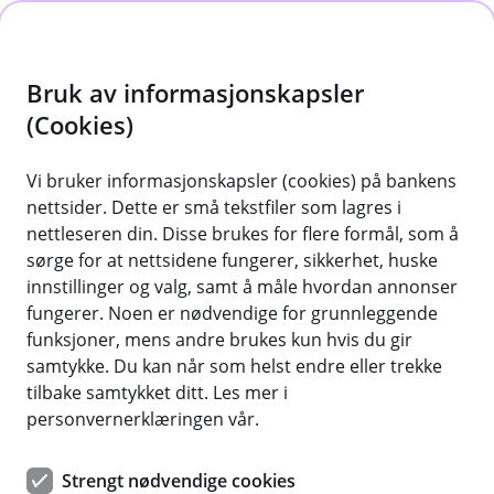
H
o
Bruk av informasjonskapsler
p
p
(Cookies)
i
Vis hjelpemeny
Vi bruker informasjonskapsler (cookies) på bankens
nettsider. Dette er små tekstfiler som lagres i
n
nettleseren din. Disse brukes for flere formål, som å
n
sørge for at nettsidene fungerer, sikkerhet, huske
Ditt personvern i banken
h
innstillinger og valg, samt å måle hvordan annonser
o
fungerer. Noen er nødvendige for grunnleggende
Din tillit er viktig for oss. Vi ønsker å være åpne og
funksjoner, mens andre brukes kun hvis du gir
tydelige om hvordan vi behandler dine
d
samtykke. Du kan når som helst endre eller trekke
personopplysninger. Vi bruker opplysningene dine for
e
tilbake samtykket ditt. Les mer i
å kunne levere de banktjenestene du har avtalt med
t
personvernerklæringen vår.
oss på en sikker og pålitelig måte.
Vi følger personvernlovgivningen og alle våre ansatte
Strengt nødvendige cookies
har taushetsplikt. I tillegg har vi strenge sikkerhetstiltak