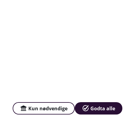
Om oss
Avtalevilkår
Priser
Sammenlign våre priser med andre selskaper på
Finansportalen.no
Våre priser
Kun nødvendige
Godta alle
Personvern og informasjonskapsler