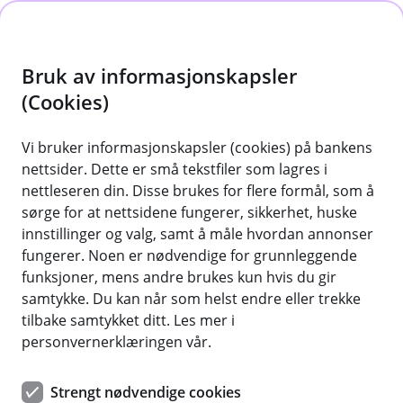
H
o
Bruk av informasjonskapsler
p
p
(Cookies)
Våre priser
i
Vi bruker informasjonskapsler (cookies) på bankens
Oversikt over priser, renter og gebyrer.
nettsider. Dette er små tekstfiler som lagres i
n
nettleseren din. Disse brukes for flere formål, som å
n
sørge for at nettsidene fungerer, sikkerhet, huske
h
innstillinger og valg, samt å måle hvordan annonser
Lån
o
fungerer. Noen er nødvendige for grunnleggende
funksjoner, mens andre brukes kun hvis du gir
d
samtykke. Du kan når som helst endre eller trekke
Boliglån
e
Å
tilbake samtykket ditt. Les mer i
p
t
personvernerklæringen vår.
n
Inntil 60 %
e
/
Strengt nødvendige cookies
Konto og betaling
L
5,00 %