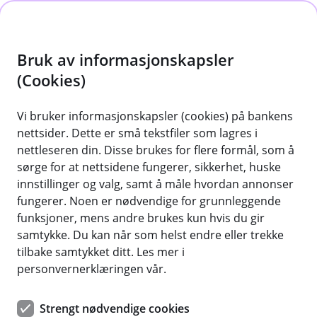
H
o
Bruk av informasjonskapsler
p
p
(Cookies)
i
Vi bruker informasjonskapsler (cookies) på bankens
nettsider. Dette er små tekstfiler som lagres i
n
nettleseren din. Disse brukes for flere formål, som å
Med Apple Pay kan du betale med
n
sørge for at nettsidene fungerer, sikkerhet, huske
iPhone eller Apple Watch
h
innstillinger og valg, samt å måle hvordan annonser
o
fungerer. Noen er nødvendige for grunnleggende
Les mer om Apple Pay
funksjoner, mens andre brukes kun hvis du gir
d
samtykke. Du kan når som helst endre eller trekke
e
tilbake samtykket ditt. Les mer i
t
personvernerklæringen vår.
Ofte stilte spørsmål om Apple Pay
Strengt nødvendige cookies