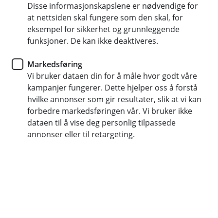
Disse informasjonskapslene er nødvendige for
Er det trygt å bruke Apple Pay?
Å
at nettsiden skal fungere som den skal, for
p
n
eksempel for sikkerhet og grunnleggende
Ja, mobilbetaling med Apple Pay er svært sikkert.
e
funksjoner. De kan ikke deaktiveres.
Hva gjør jeg hvis jeg mister telefonen
Kortnummeret ditt blir ikke lagret verken på
/
Å
eller klokken min?
enheten eller hos brukersteder. Hver
L
p
u
Markedsføring
transaksjon må godkjennes med Face ID, Touch
n
k
Hvis du mister enheten din, kan du bruke Finn
Vi bruker dataen din for å måle hvor godt våre
e
ID eller en sikker kode.
k
/
Hvilke kort kan jeg legge til i Apple Pay?
iPhone for å deaktivere Apple Pay eller fjerne
kampanjer fungerer. Dette hjelper oss å forstå
Å
L
kortene fra enheten, selv om den er offline.
p
hvilke annonser som gir resultater, slik at vi kan
u
n
Du kan legge til kort som er åpne for netthandel,
forbedre markedsføringen vår. Vi bruker ikke
k
e
k
Hvilken iPhone trenger jeg for å bruke
inkludert ungdomskort, voksenkort, kredittkort
dataen til å vise deg personlig tilpassede
/
Å
Apple Pay?
og bedriftskort.
L
annonser eller til retargeting.
p
u
n
k
Apple Pay fungerer med alle iPhone-modeller
e
k
/
Kan jeg bruke Apple Pay for netthandel?
som støtter Face ID eller Touch ID, unntatt
Å
L
iPhone 5s.
p
u
n
Ja, Apple Pay gjør det enkelt å betale på nett med
k
e
k
Hvor ser jeg transaksjoner utført med
Safari på iPhone, iPad og Mac. Du kan også
/
Å
Apple Pay?
bruke Apple Pay i apper som støtter tjenesten.
L
p