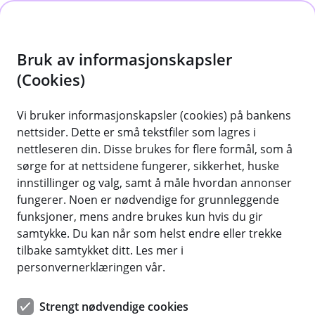
H
o
Bruk av informasjonskapsler
p
p
(Cookies)
i
Vi bruker informasjonskapsler (cookies) på bankens
nettsider. Dette er små tekstfiler som lagres i
n
Produkter for barn og unge i Penni
nettleseren din. Disse brukes for flere formål, som å
n
sørge for at nettsidene fungerer, sikkerhet, huske
Her kan du lese mer og få all informasjon om
h
innstillinger og valg, samt å måle hvordan annonser
produktene vi i Penni tilbyr til barn og unge.
o
fungerer. Noen er nødvendige for grunnleggende
Les mer om Penni for barn og ung
funksjoner, mens andre brukes kun hvis du gir
d
samtykke. Du kan når som helst endre eller trekke
e
tilbake samtykket ditt. Les mer i
t
personvernerklæringen vår.
Spørsmål om bank for barn og unge
Strengt nødvendige cookies