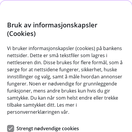
H
o
Bruk av informasjonskapsler
p
p
(Cookies)
Sikkerhet og antihvitvask
i
Vi bruker informasjonskapsler (cookies) på bankens
Svindel på internett skjer i flere former, men
nettsider. Dette er små tekstfiler som lagres i
n
felles for alle er at svindlerne prøver å
nettleseren din. Disse brukes for flere formål, som å
n
manipulere deg. Her blir du kjent med hvilke
sørge for at nettsidene fungerer, sikkerhet, huske
h
metoder som er i bruk og hvordan du kan
innstillinger og valg, samt å måle hvordan annonser
o
fungerer. Noen er nødvendige for grunnleggende
beskytte deg, slik at du selv kan avsløre svindel.
funksjoner, mens andre brukes kun hvis du gir
d
samtykke. Du kan når som helst endre eller trekke
e
tilbake samtykket ditt. Les mer i
t
Tips for å avsløre svindel
personvernerklæringen vår.
Visste du at du som oftest kan stoppe
Strengt nødvendige cookies