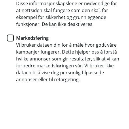
første krone
Disse informasjonskapslene er nødvendige for
at nettsiden skal fungere som den skal, for
eksempel for sikkerhet og grunnleggende
Sparing skal være enkelt. Hos oss får du god rente
funksjoner. De kan ikke deaktiveres.
fra første krone uansett hvor mye du har på konto.
Du velger selv hvordan du vil spare, og har full
Markedsføring
kontroll i nett- og mobilbanken.
Vi bruker dataen din for å måle hvor godt våre
kampanjer fungerer. Dette hjelper oss å forstå
hvilke annonser som gir resultater, slik at vi kan
forbedre markedsføringen vår. Vi bruker ikke
Velg sparekontoen som passer deg,
dataen til å vise deg personlig tilpassede
med rente fra første krone!
annonser eller til retargeting.
Uansett om du har mye eller lite å spare, får du like
god rente hos oss. Du kan velge mellom:
4,35 % rente fra første krone – og fri tilgang til
pengene når som helst.