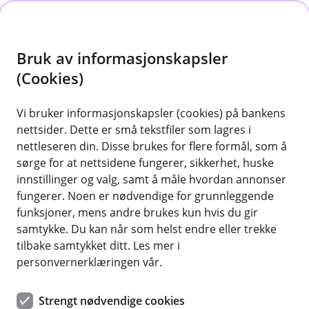
H
o
Bruk av informasjonskapsler
p
p
(Cookies)
i
Vi bruker informasjonskapsler (cookies) på bankens
nettsider. Dette er små tekstfiler som lagres i
n
nettleseren din. Disse brukes for flere formål, som å
n
sørge for at nettsidene fungerer, sikkerhet, huske
h
innstillinger og valg, samt å måle hvordan annonser
o
fungerer. Noen er nødvendige for grunnleggende
funksjoner, mens andre brukes kun hvis du gir
d
samtykke. Du kan når som helst endre eller trekke
e
tilbake samtykket ditt. Les mer i
t
personvernerklæringen vår.
Fleksibel sparing med god rente fra
Strengt nødvendige cookies