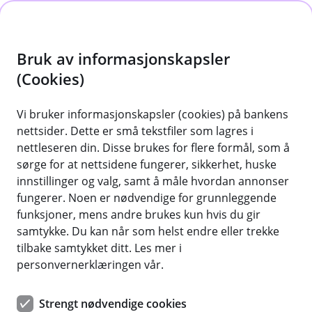
H
o
Bruk av informasjonskapsler
p
p
(Cookies)
i
Vi bruker informasjonskapsler (cookies) på bankens
nettsider. Dette er små tekstfiler som lagres i
n
nettleseren din. Disse brukes for flere formål, som å
n
sørge for at nettsidene fungerer, sikkerhet, huske
h
Boliglån fra 5,00 % – helt uten pruting!
innstillinger og valg, samt å måle hvordan annonser
o
fungerer. Noen er nødvendige for grunnleggende
Få mer informasjon om boliglån i Penni! Les om
funksjoner, mens andre brukes kun hvis du gir
finansieringsbevis for Penni-kunder, hvordan du
d
samtykke. Du kan når som helst endre eller trekke
refinansierer boliglånet ditt og prøv vår
e
tilbake samtykket ditt. Les mer i
boliglånskalkulator!
t
personvernerklæringen vår.
Les mer om boliglån
Strengt nødvendige cookies